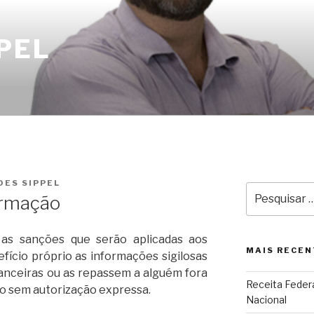
PEL
DES SIPPEL
Pesquisar
ormação
por:
as sanções que serão aplicadas aos
MAIS RECEN
ício próprio as informações sigilosas
nanceiras ou as repassem a alguém fora
Receita Federa
ico sem autorização expressa.
Nacional