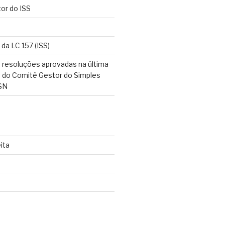
tor do ISS
 da LC 157 (ISS)
 resoluções aprovadas na última
o do Comitê Gestor do Simples
SN
ita