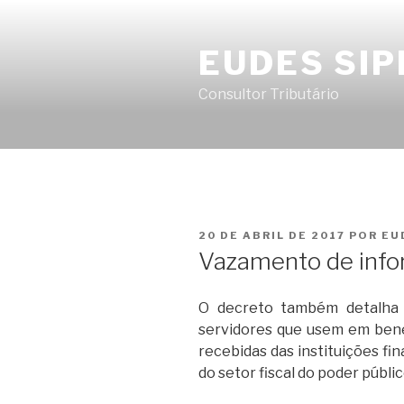
Pular
para
EUDES SIP
o
conteúdo
Consultor Tributário
PUBLICADO
20 DE ABRIL DE 2017
POR
EU
EM
Vazamento de inf
O decreto também detalha 
servidores que usem em benef
recebidas das instituições fi
do setor fiscal do poder públ