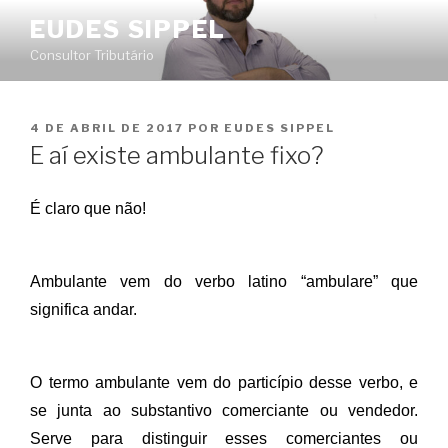
Pular
EUDES SIPPEL
para
Consultor Tributário
o
conteúdo
PUBLICADO
4 DE ABRIL DE 2017
POR
EUDES SIPPEL
EM
E aí existe ambulante fixo?
É claro que não!
Ambulante vem do verbo latino “ambulare” que
significa andar.
O termo ambulante vem do particípio desse verbo, e
se junta ao substantivo comerciante ou vendedor.
Serve para distinguir esses comerciantes ou