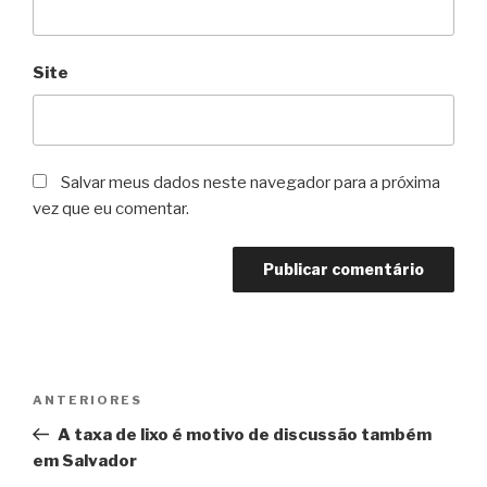
Site
Salvar meus dados neste navegador para a próxima
vez que eu comentar.
Navegação
Post
ANTERIORES
de
anterior
A taxa de lixo é motivo de discussão também
Post
em Salvador