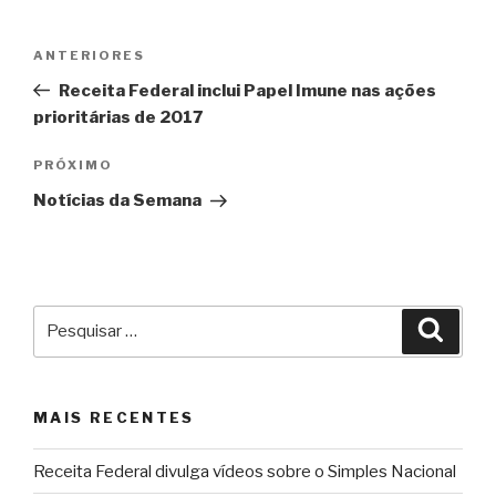
Navegação
Post
ANTERIORES
de
anterior
Receita Federal inclui Papel Imune nas ações
Post
prioritárias de 2017
Próximo
PRÓXIMO
post
Notícias da Semana
Pesquisar
Pesqu
por:
MAIS RECENTES
Receita Federal divulga vídeos sobre o Simples Nacional