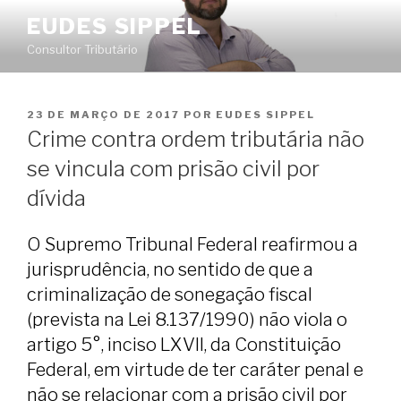
Pular
EUDES SIPPEL
para
Consultor Tributário
o
conteúdo
PUBLICADO
23 DE MARÇO DE 2017
POR
EUDES SIPPEL
EM
Crime contra ordem tributária não
se vincula com prisão civil por
dívida
O Supremo Tribunal Federal reafirmou a
jurisprudência, no sentido de que a
criminalização de sonegação fiscal
(prevista na Lei 8.137/1990) não viola o
artigo 5°, inciso LXVII, da Constituição
Federal, em virtude de ter caráter penal e
não se relacionar com a prisão civil por