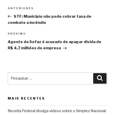
Navegação
Post
ANTERIORES
de
anterior
STF: Município não pode cobrar taxa de
Post
combate a incêndio
Próximo
PRÓXIMO
post
Agente da Sefaz é acusado de apagar dívida de
R$ 4,7 milhões de empresa
Pesquisar
Pesqu
por:
MAIS RECENTES
Receita Federal divulga vídeos sobre o Simples Nacional