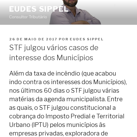
Pular
EUDES SIPPEL
para
Consultor Tributário
o
conteúdo
PUBLICADO
26 DE MAIO DE 2017
POR
EUDES SIPPEL
EM
STF julgou vários casos de
interesse dos Municípios
Além da taxa de incêndio (que acabou
indo contra os interesses dos Municípios),
nos últimos 60 dias o STF julgou várias
matérias da agenda municipalista. Entre
as quais, o STF julgou constitucional a
cobrança do Imposto Predial e Territorial
Urbano (IPTU) pelos municípios às
empresas privadas, exploradora de