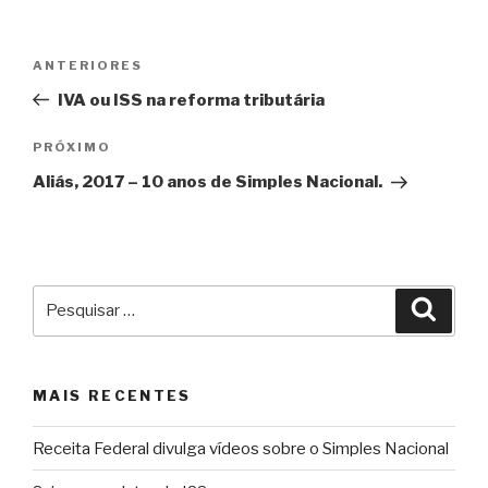
Navegação
Post
ANTERIORES
de
anterior
IVA ou ISS na reforma tributária
Post
Próximo
PRÓXIMO
post
Aliás, 2017 – 10 anos de Simples Nacional.
Pesquisar
Pesqu
por:
MAIS RECENTES
Receita Federal divulga vídeos sobre o Simples Nacional