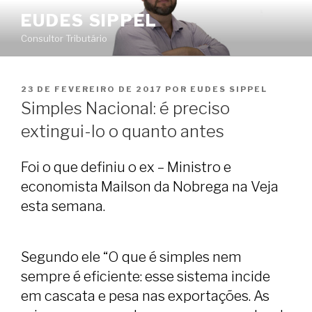
Pular
EUDES SIPPEL
para
Consultor Tributário
o
conteúdo
PUBLICADO
23 DE FEVEREIRO DE 2017
POR
EUDES SIPPEL
EM
Simples Nacional: é preciso
extingui-lo o quanto antes
Foi o que definiu o ex – Ministro e
economista Mailson da Nobrega na Veja
esta semana.
Segundo ele “O que é simples nem
sempre é eficiente: esse sistema incide
em cascata e pesa nas exportações. As