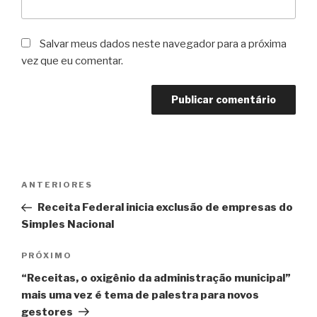
Salvar meus dados neste navegador para a próxima
vez que eu comentar.
Navegação
Post
ANTERIORES
de
anterior
Receita Federal inicia exclusão de empresas do
Post
Simples Nacional
Próximo
PRÓXIMO
post
“Receitas, o oxigênio da administração municipal”
mais uma vez é tema de palestra para novos
gestores