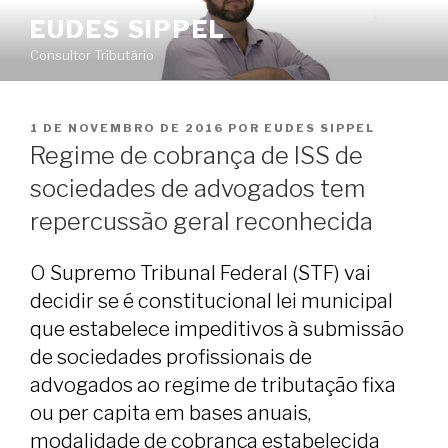
Pular
EUDES SIPPEL
para
Consultor Tributário
o
conteúdo
PUBLICADO
1 DE NOVEMBRO DE 2016
POR
EUDES SIPPEL
EM
Regime de cobrança de ISS de
sociedades de advogados tem
repercussão geral reconhecida
O Supremo Tribunal Federal (STF) vai
decidir se é constitucional lei municipal
que estabelece impeditivos à submissão
de sociedades profissionais de
advogados ao regime de tributação fixa
ou per capita em bases anuais,
modalidade de cobrança estabelecida