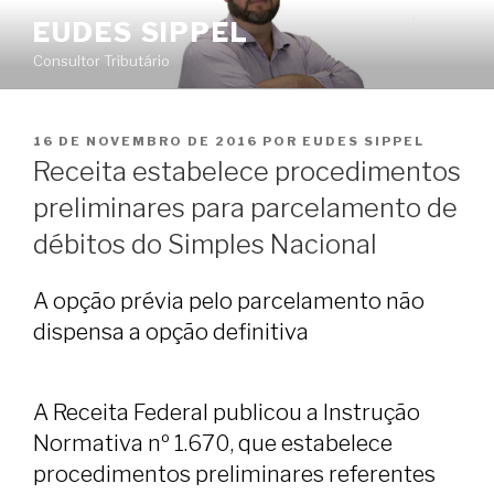
Pular
EUDES SIPPEL
para
Consultor Tributário
o
conteúdo
PUBLICADO
16 DE NOVEMBRO DE 2016
POR
EUDES SIPPEL
EM
Receita estabelece procedimentos
preliminares para parcelamento de
débitos do Simples Nacional
A opção prévia pelo parcelamento não
dispensa a opção definitiva
A Receita Federal publicou a Instrução
Normativa nº 1.670, que estabelece
procedimentos preliminares referentes