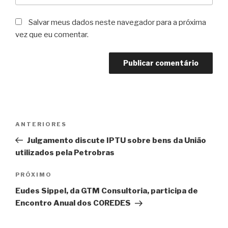
Salvar meus dados neste navegador para a próxima
vez que eu comentar.
Navegação
Post
ANTERIORES
de
anterior
Julgamento discute IPTU sobre bens da União
Post
utilizados pela Petrobras
Próximo
PRÓXIMO
post
Eudes Sippel, da GTM Consultoria, participa de
Encontro Anual dos COREDES