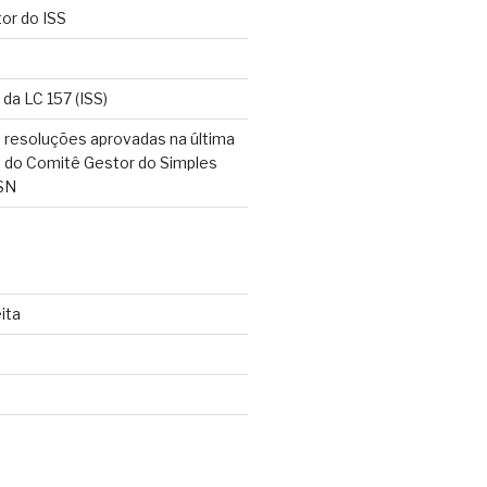
tor do ISS
 da LC 157 (ISS)
 resoluções aprovadas na última
o do Comitê Gestor do Simples
SN
ita