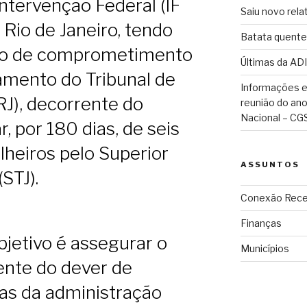
ntervenção Federal (IF
Saiu novo rela
Rio de Janeiro, tendo
Batata quente
ão de comprometimento
Últimas da ADI
amento do Tribunal de
Informações e
RJ), decorrente do
reunião do an
Nacional – CG
, por 180 dias, de seis
lheiros pelo Superior
ASSUNTOS
(STJ).
Conexão Rece
Finanças
bjetivo é assegurar o
Municípios
ente do dever de
as da administração