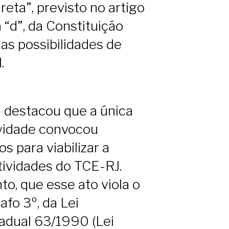
ireta”, previsto no artigo
ea “d”, da Constituição
das possibilidades de
.
 destacou que a única
ividade convocou
s para viabilizar a
tividades do TCE-RJ.
o, que esse ato viola o
afo 3º, da Lei
dual 63/1990 (Lei