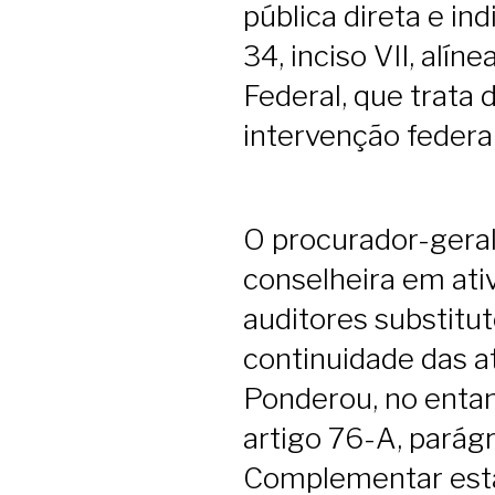
pública direta e ind
34, inciso VII, alín
Federal, que trata 
intervenção federal
O procurador-geral
conselheira em at
auditores substituto
continuidade das a
Ponderou, no entant
artigo 76-A, parágr
Complementar esta