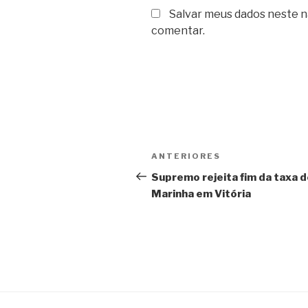
Salvar meus dados neste n
comentar.
Navegação
Post
ANTERIORES
de
anterior
Supremo rejeita fim da taxa 
Marinha em Vitória
Post