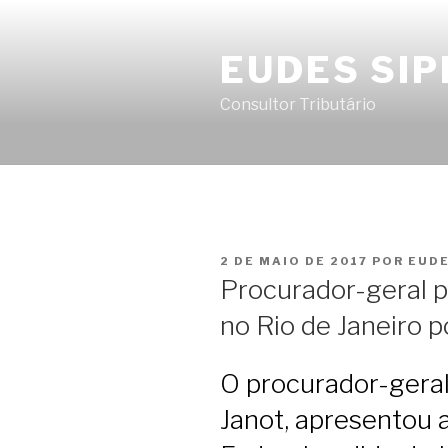
Pular
para
EUDES SIP
o
conteúdo
Consultor Tributário
PUBLICADO
2 DE MAIO DE 2017
POR
EUDE
EM
Procurador-geral p
no Rio de Janeiro p
O procurador-geral
Janot, apresentou 