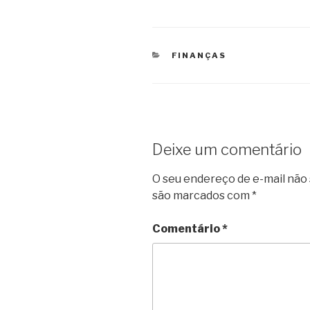
CATEGORIAS
FINANÇAS
Deixe um comentário
O seu endereço de e-mail não 
são marcados com
*
Comentário
*