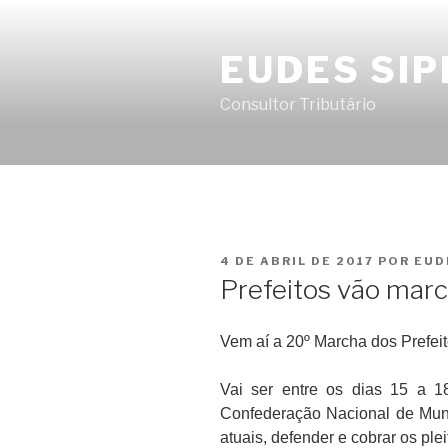
Pular
para
EUDES SIP
o
conteúdo
Consultor Tributário
PUBLICADO
4 DE ABRIL DE 2017
POR
EUD
EM
Prefeitos vão mar
Vem aí a 20º Marcha dos Prefeit
Vai ser entre os dias 15 a 1
Confederação Nacional de Munic
atuais, defender e cobrar os plei