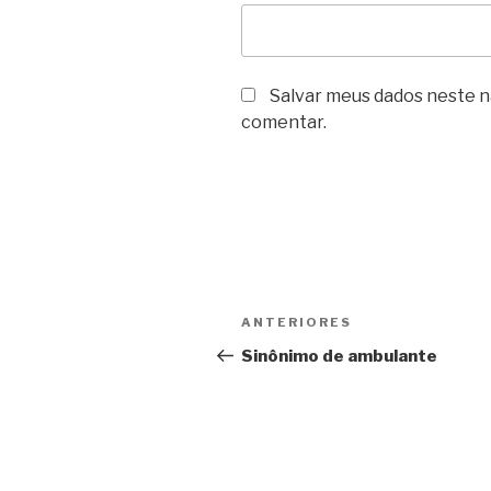
Salvar meus dados neste n
comentar.
Navegação
Post
ANTERIORES
de
anterior
Sinônimo de ambulante
Post