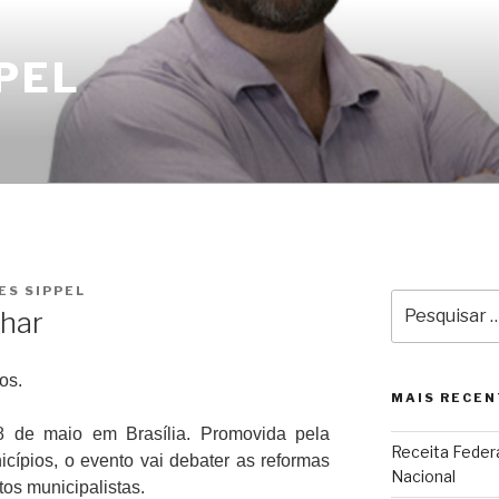
PEL
ES SIPPEL
Pesquisar
char
por:
os.
MAIS RECEN
8 de maio em Brasília. Promovida pela
Receita Federa
ípios, o evento vai debater as reformas
Nacional
tos municipalistas.