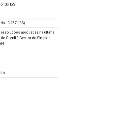
tor do ISS
 da LC 157 (ISS)
 resoluções aprovadas na última
o do Comitê Gestor do Simples
SN
ita