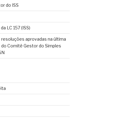
tor do ISS
 da LC 157 (ISS)
 resoluções aprovadas na última
o do Comitê Gestor do Simples
SN
ita