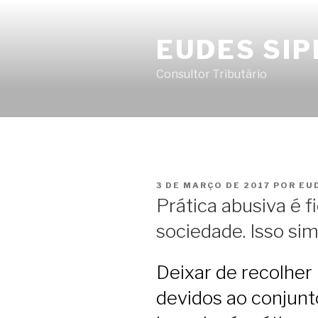
Pular
para
EUDES SIP
o
conteúdo
Consultor Tributário
PUBLICADO
3 DE MARÇO DE 2017
POR
EU
EM
Prática abusiva é f
sociedade. Isso sim
Deixar de recolher 
devidos ao conjunto