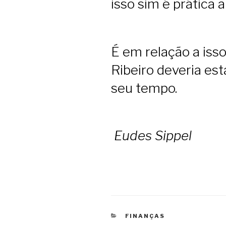
isso sim é prática a
É em relação a iss
Ribeiro deveria es
seu tempo.
Eudes Sippel
CATEGORIAS
FINANÇAS