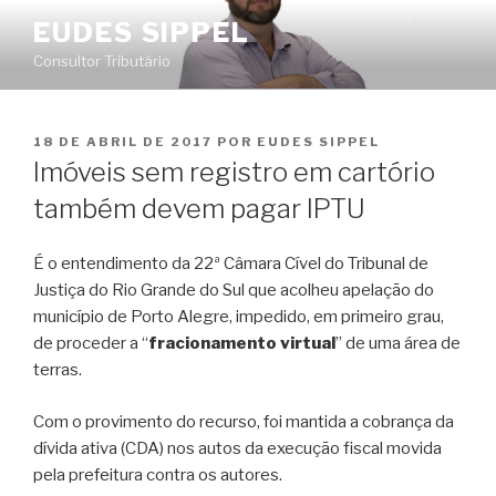
Pular
EUDES SIPPEL
para
Consultor Tributário
o
conteúdo
PUBLICADO
18 DE ABRIL DE 2017
POR
EUDES SIPPEL
EM
Imóveis sem registro em cartório
também devem pagar IPTU
É o entendimento da 22ª Câmara Cível do Tribunal de
Justiça do Rio Grande do Sul que acolheu apelação do
município de Porto Alegre, impedido, em primeiro grau,
de proceder a “
fracionamento virtual
” de uma área de
terras.
Com o provimento do recurso, foi mantida a cobrança da
dívida ativa (CDA) nos autos da execução fiscal movida
pela prefeitura contra os autores.