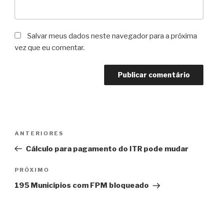
Salvar meus dados neste navegador para a próxima
vez que eu comentar.
Navegação
Post
ANTERIORES
de
anterior
Cálculo para pagamento do ITR pode mudar
Post
Próximo
PRÓXIMO
post
195 Municípios com FPM bloqueado