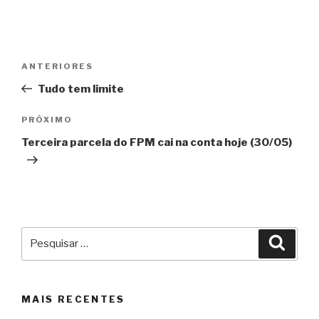
Navegação
Post
ANTERIORES
de
anterior
Tudo tem limite
Post
Próximo
PRÓXIMO
post
Terceira parcela do FPM cai na conta hoje (30/05)
Pesquisar
Pesqu
por:
MAIS RECENTES