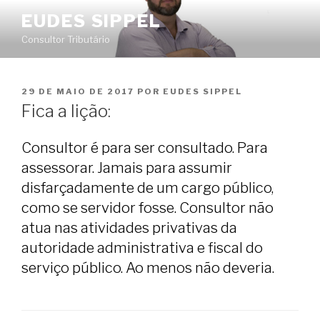
Pular
EUDES SIPPEL
para
Consultor Tributário
o
conteúdo
PUBLICADO
29 DE MAIO DE 2017
POR
EUDES SIPPEL
EM
Fica a lição:
Consultor é para ser consultado. Para
assessorar. Jamais para assumir
disfarçadamente de um cargo público,
como se servidor fosse. Consultor não
atua nas atividades privativas da
autoridade administrativa e fiscal do
serviço público. Ao menos não deveria.