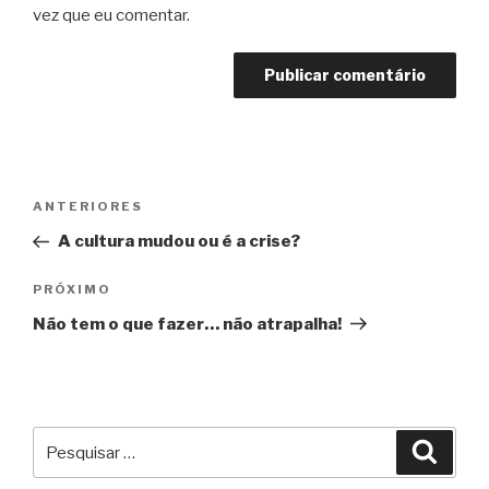
vez que eu comentar.
Navegação
Post
ANTERIORES
de
anterior
A cultura mudou ou é a crise?
Post
Próximo
PRÓXIMO
post
Não tem o que fazer… não atrapalha!
Pesquisar
Pesqu
por: