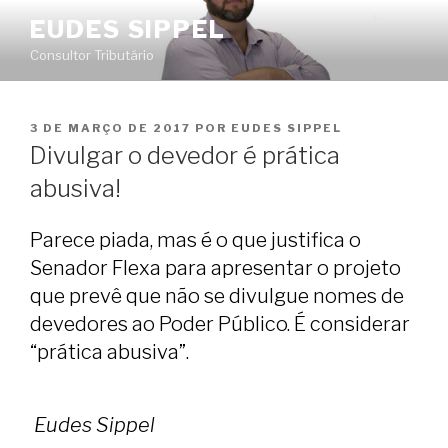
Pular
EUDES SIPPEL
para
Consultor Tributário
o
conteúdo
PUBLICADO
3 DE MARÇO DE 2017
POR
EUDES SIPPEL
EM
Divulgar o devedor é prática
abusiva!
Parece piada, mas é o que justifica o
Senador Flexa para apresentar o projeto
que prevê que não se divulgue nomes de
devedores ao Poder Público. É considerar
“prática abusiva”.
Eudes Sippel