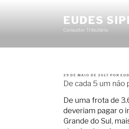
Pular
para
EUDES SIP
o
conteúdo
Consultor Tributário
PUBLICADO
29 DE MAIO DE 2017
POR
EUD
EM
De cada 5 um não 
De uma frota de 3.
deveriam pagar o i
Grande do Sul, mai