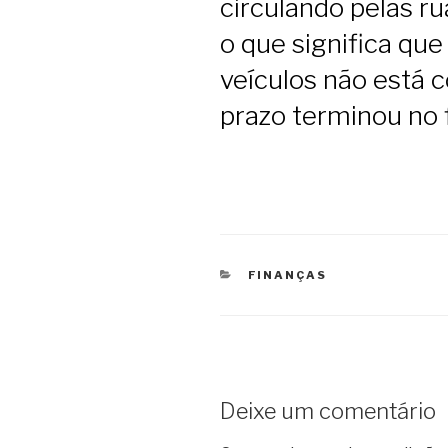
circulando pelas r
o que significa qu
veículos não está 
prazo terminou no f
CATEGORIAS
FINANÇAS
Deixe um comentário