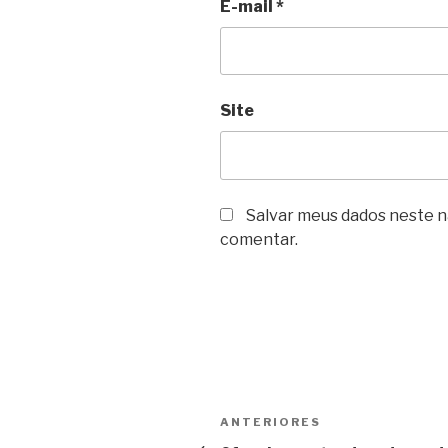
E-mail
*
Site
Salvar meus dados neste n
comentar.
Navegação
Post
ANTERIORES