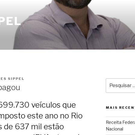
PEL
ES SIPPEL
Pesquisar
pagou
por:
699.730 veículos que
MAIS RECEN
mposto este ano no Rio
Receita Federa
s de 637 mil estão
Nacional