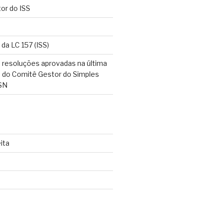
tor do ISS
 da LC 157 (ISS)
 resoluções aprovadas na última
o do Comitê Gestor do Simples
SN
ita