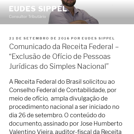
Pular
EUDES SIPPEL
para
Consultor Tributário
o
conteúdo
PUBLICADO
21 DE SETEMBRO DE 2016
POR
EUDES SIPPEL
EM
Comunicado da Receita Federal –
“Exclusão de Ofício de Pessoas
Jurídicas do Simples Nacional”
A Receita Federal do Brasil solicitou ao
Conselho Federal de Contabilidade, por
meio de ofício, ampla divulgação de
procedimento nacional a ser iniciado no
dia 26 de setembro. O conteúdo do
documento, assinado por Jose Humberto
Valentino Vieira, auditor-fiscal da Receita