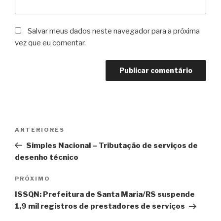
Salvar meus dados neste navegador para a próxima
vez que eu comentar.
Navegação
Post
ANTERIORES
de
anterior
Simples Nacional – Tributação de serviços de
Post
desenho técnico
Próximo
PRÓXIMO
post
ISSQN: Prefeitura de Santa Maria/RS suspende
1,9 mil registros de prestadores de serviços