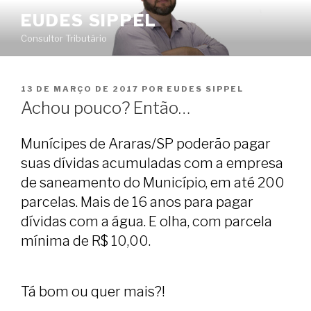
Pular
EUDES SIPPEL
para
Consultor Tributário
o
conteúdo
PUBLICADO
13 DE MARÇO DE 2017
POR
EUDES SIPPEL
EM
Achou pouco? Então…
Munícipes de Araras/SP poderão pagar
suas dívidas acumuladas com a empresa
de saneamento do Município, em até 200
parcelas. Mais de 16 anos para pagar
dívidas com a água. E olha, com parcela
mínima de R$ 10,00.
Tá bom ou quer mais?!