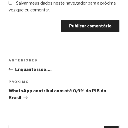
Salvar meus dados neste navegador para a próxima
vez que eu comentar.
Navegação
Post
ANTERIORES
de
anterior
Enquanto isso….
Post
Próximo
PRÓXIMO
post
WhatsApp contribui com até 0,9% do PIB do
Brasil
Pesquisar