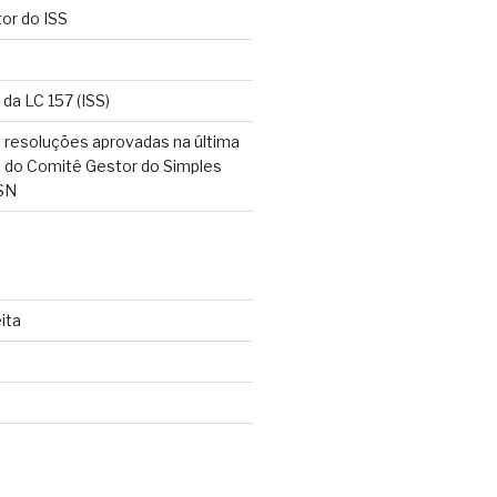
tor do ISS
 da LC 157 (ISS)
 resoluções aprovadas na última
o do Comitê Gestor do Simples
SN
ita