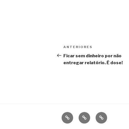
Navegação
Post
ANTERIORES
de
anterior
Ficar sem dinheiro por não
entregar relatório. É dose!
Post
Conexão
Finanças
Municípios
Receita