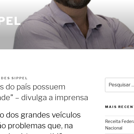
PEL
UDES SIPPEL
Pesquisar
s do país possuem
por:
ade” – divulga a imprensa
MAIS RECEN
o dos grandes veículos
Receita Federa
ão problemas que, na
Nacional