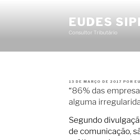
Pular
para
EUDES SIP
o
conteúdo
Consultor Tributário
PUBLICADO
13 DE MARÇO DE 2017
POR
E
EM
“86% das empresa
alguma irregularid
Segundo divulgaçã
de comunicação, s