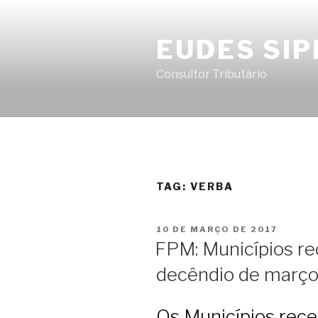
Pular
para
EUDES SIP
o
conteúdo
Consultor Tributário
TAG:
VERBA
PUBLICADO
10 DE MARÇO DE 2017
EM
FPM: Municípios re
decêndio de març
Os Municípios rece