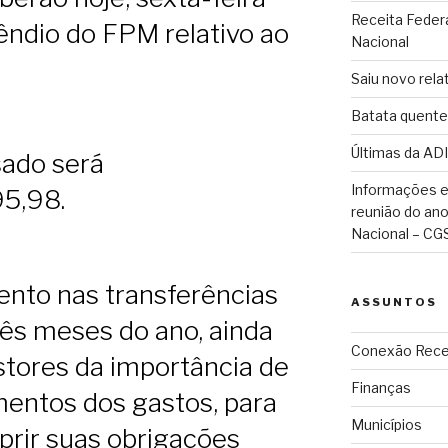
Receita Federa
cêndio do FPM relativo ao
Nacional
Saiu novo rela
Batata quente
Últimas da ADI
ado será
Informações e
95,98.
reunião do an
Nacional – CG
nto nas transferências
ASSUNTOS
rês meses do ano, ainda
Conexão Rece
tores da importância de
Finanças
entos dos gastos, para
Municípios
rir suas obrigações