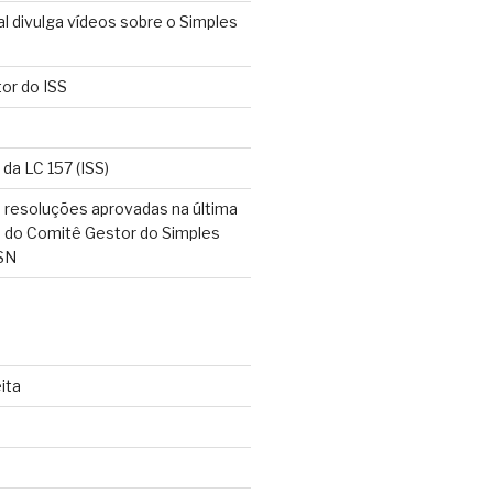
l divulga vídeos sobre o Simples
tor do ISS
 da LC 157 (ISS)
 resoluções aprovadas na última
o do Comitê Gestor do Simples
SN
ita