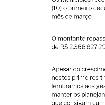
(10) o primeiro de
mês de março.
O montante repass
de R$ 2.368.827.2
Apesar do crescime
nestes primeiros t
lembramos aos ges
manter os planejam
que consigam cump