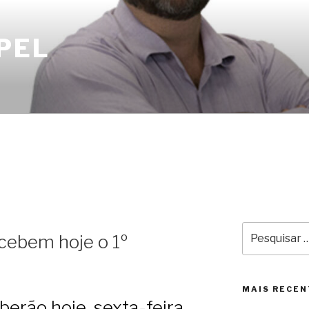
PEL
Pesquisar
cebem hoje o 1º
por:
o
MAIS RECEN
berão hoje, sexta-feira