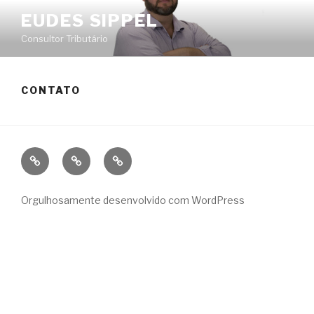
Pular
EUDES SIPPEL
para
Consultor Tributário
o
conteúdo
CONTATO
Conexão
Finanças
Municípios
Receita
Orgulhosamente desenvolvido com WordPress